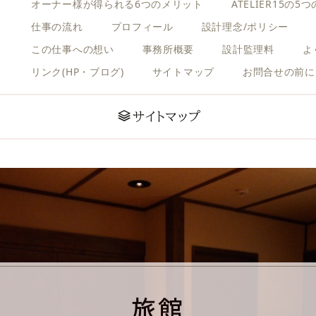
オーナー様が得られる6つのメリット
ATELIER15の5
仕事の流れ
プロフィール
設計理念/ポリシー
この仕事への想い
事務所概要
設計監理料
よ
リンク(HP・ブログ)
サイトマップ
お問合せの前に
サイトマップ
旅館