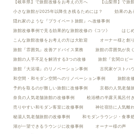
【岐阜県】で旅館改修をお考えの方へ
【山梨県】で旅
小さな旅館が2025年以降生き残るためには？
効果のあ
隠れ家のような『プライベート旅館』へ改修事例
旅館改修事例で見る効果的な旅館改修の《コツ》
はじ
こんな旅館改修をお考えの方は大歓迎
オーナー様と創
旅館『雰囲気』改善アドバイス業務
旅館の雰囲気が良
旅館の人手不足を解消する3つの改修
旅館『玄関ロビー
旅館『大浴場』のリノベーション事例
古民家ゲストハ
和空間・和モダン空間へのリノベーション事例
旅館改
予約を取るのが難しい旅館に改修事例
京都の人気老舗
奈良の人気老舗旅館の改修事例
桧浴槽の半露天風呂付
売りやすい和モダン客室に改修事例
神社宿坊に人気離
秘湯人気老舗旅館の改修事例
和モダンラウンジ・食事
湖が一望できるラウンジに改修事例
オーナー様の声