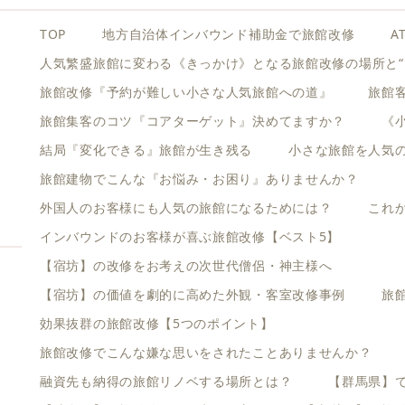
TOP
地方自治体インバウンド補助金で旅館改修
A
人気繁盛旅館に変わる《きっかけ》となる旅館改修の場所と“
旅館改修『予約が難しい小さな人気旅館への道』
旅館
旅館集客のコツ『コアターゲット』決めてますか？
《
結局『変化できる』旅館が生き残る
小さな旅館を人気
旅館建物でこんな『お悩み・お困り』ありませんか？
外国人のお客様にも人気の旅館になるためには？
これ
インバウンドのお客様が喜ぶ旅館改修【ベスト5】
【宿坊】の改修をお考えの次世代僧侶・神主様へ
【宿坊】の価値を劇的に高めた外観・客室改修事例
旅
効果抜群の旅館改修【5つのポイント】
旅館改修でこんな嫌な思いをされたことありませんか？
融資先も納得の旅館リノベする場所とは？
【群馬県】