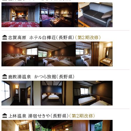
志賀高原 ホテル白樺荘（長野県）
（第2期改修）
鹿教湯温泉 かつら旅館（長野県）
上林温泉 湯宿せきや（長野県）
（第2期改修）