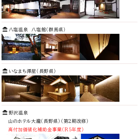
八塩温泉 八塩館（群馬県）
いなまち澤屋（長野県）
野沢温泉
山のホテル大瀧（長野県）
（第2期改修）
高付加価値化補助金事業（R5年度）