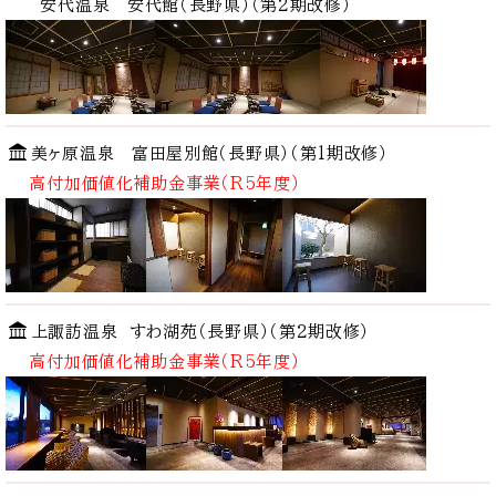
安代温泉 安代館（長野県）
（第2期改修）
美ヶ原温泉
富田屋別館
（長野県）
（第1期改修）
高付加価値化補助金事業（R5年度）
上諏訪温泉
すわ湖苑
（長野県）
（第2期改修）
高付加価値化補助金事業（R5年度）