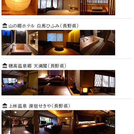
山の郷ホテル 白馬ひふみ
（長野県）
穂高温泉郷 天満閣（長野県）
上林温泉 湯宿せきや（長野県）