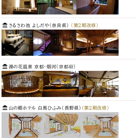
さるさわ池 よしだや（奈良県）
（第2期改修）
湯の花温泉 京都・烟河（京都府）
山の郷ホテル 白馬ひふみ（長野県）
（第2期改修）