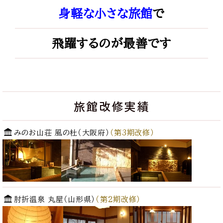
身軽な
小さな旅館
で
飛躍するのが最善です
旅館改修実績
みのお山荘 風の杜（大阪府）
（第3期改修）
肘折温泉 丸屋（山形県）
（第2期改修）