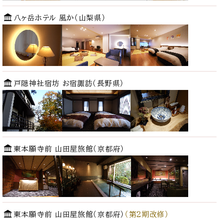
八ヶ岳ホテル 風か（山梨県）
戸隠神社宿坊 お宿諏訪（長野県）
東本願寺前 山田屋旅館（京都府）
東本願寺前 山田屋旅館（京都府）
（第2期改修）