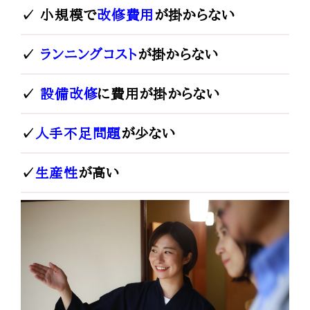
✓ 小規模で
改修費用
が掛からない
✓
ランニングコスト
が掛からない
✓
設備改修
に費用が掛からない
✓
人手不足問題
が少ない
✓
生産性
が高い