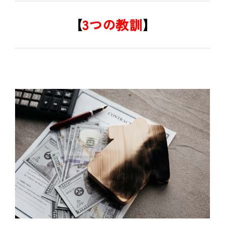
【
3つの教訓
】